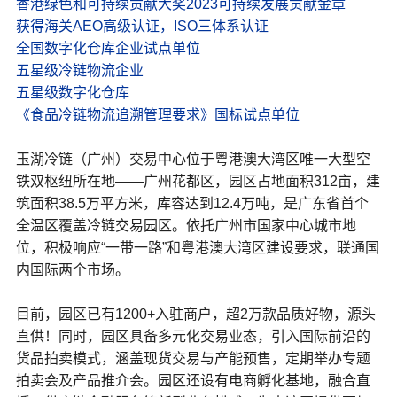
香港绿色和可持续贡献大奖2023可持续发展贡献金章
获得海关AEO高级认证，ISO三体系认证
全国数字化仓库企业试点单位
五星级冷链物流企业
五星级数字化仓库
《食品冷链物流追溯管理要求》国标试点单位
玉湖冷链（广州）交易中心位于粤港澳大湾区唯一大型空
铁双枢纽所在地——广州花都区，园区占地面积312亩，建
筑面积38.5万平方米，库容达到12.4万吨，是广东省首个
全温区覆盖冷链交易园区。依托广州市国家中心城市地
位，积极响应“一带一路”和粤港澳大湾区建设要求，联通国
内国际两个市场。
目前，园区已有1200+入驻商户，超2万款品质好物，源头
直供！同时，园区具备多元化交易业态，引入国际前沿的
货品拍卖模式，涵盖现货交易与产能预售，定期举办专题
拍卖会及产品推介会。园区还设有电商孵化基地，融合直